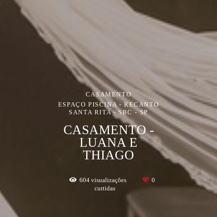
CASAMENTO
ESPAÇO PISCINA - RECANTO
SANTA RITA - SBC - SP
CASAMENTO -
LUANA E
THIAGO
604
visualizações
0
curtidas