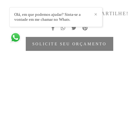
DEIXE SEU COMENTÁRIO, COMPARTILHE!
Olá, em que podemos ajudar? Sinta-se a
✕
vontade em me chamar no Whats.
SOLICITE SEU ORÇAMENTO
Quem viu também curtiu