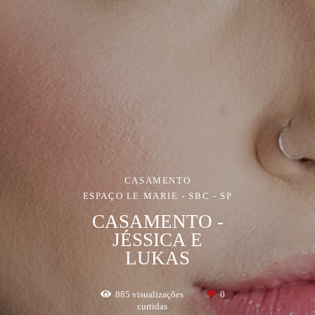
CASAMENTO
ESPAÇO LE MARIE - SBC - SP
CASAMENTO -
JÉSSICA E
LUKAS
885
visualizações
0
curtidas