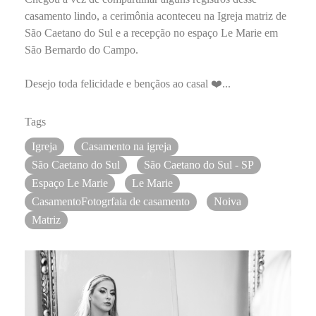
casamento lindo, a cerimônia aconteceu na Igreja matriz de
São Caetano do Sul e a recepção no espaço Le Marie em
São Bernardo do Campo.
Desejo toda felicidade e bençãos ao casal ❤️...
Tags
Igreja
Casamento na igreja
São Caetano do Sul
São Caetano do Sul - SP
Espaço Le Marie
Le Marie
CasamentoFotogrfaia de casamento
Noiva
Matriz