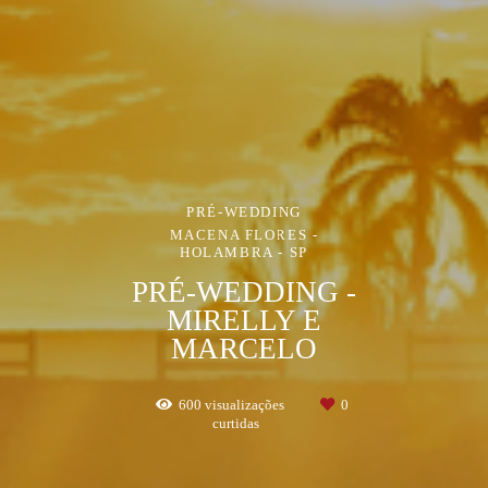
PRÉ-WEDDING
MACENA FLORES -
HOLAMBRA - SP
PRÉ-WEDDING -
MIRELLY E
MARCELO
600
visualizações
0
curtidas