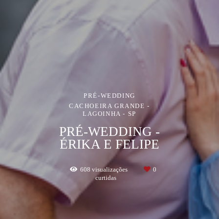
PRÉ-WEDDING
CACHOEIRA GRANDE -
LAGOINHA - SP
PRÉ-WEDDING -
ÉRIKA E FELIPE
608
visualizações
0
curtidas