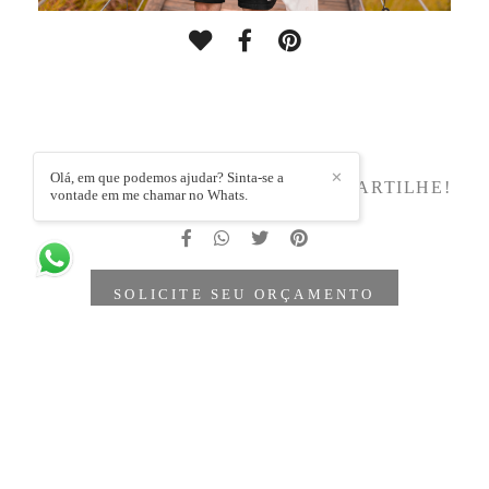
Olá, em que podemos ajudar? Sinta-se a
✕
DEIXE SEU COMENTÁRIO, COMPARTILHE!
vontade em me chamar no Whats.
SOLICITE SEU ORÇAMENTO
Quem viu também curtiu