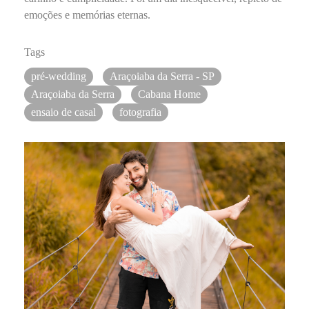
emoções e memórias eternas.
Tags
pré-wedding
Araçoiaba da Serra - SP
Araçoiaba da Serra
Cabana Home
ensaio de casal
fotografia